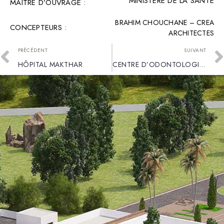
MINISTÈRE DE LA SANTÉ
MAÎTRE D’OUVRAGE :
BRAHIM CHOUCHANE – CREA
CONCEPTEURS :
ARCHITECTES
PRÉCÉDENT
SUIVANT
HÔPITAL MAKTHAR
CENTRE D’ODONTOLOGIE MALI CNOS