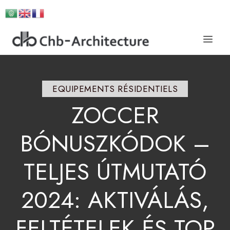
EQUIPEMENTS RÉSIDENTIELS
ZOCCER
BÓNUSZKÓDOK
–
TELJES
ÚTMUTATÓ
2024:
AKTIVÁLÁS,
FELTÉTELEK
ÉS
TOP