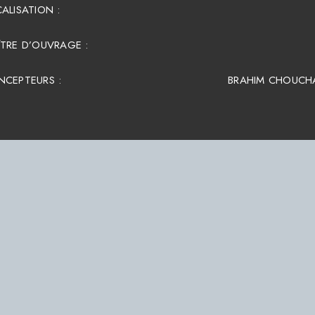
ALISATION :
TRE D’OUVRAGE :
NCEPTEURS :
BRAHIM CHOUCH