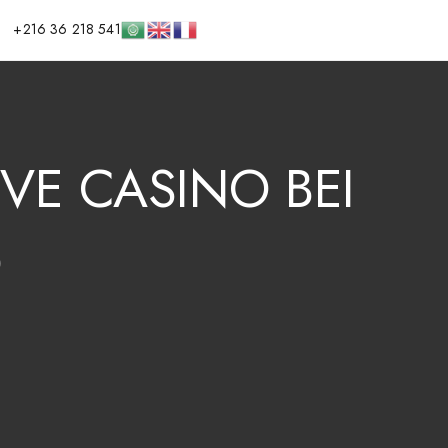
+216 36 218 541
IVE
CASINO
BEI
O