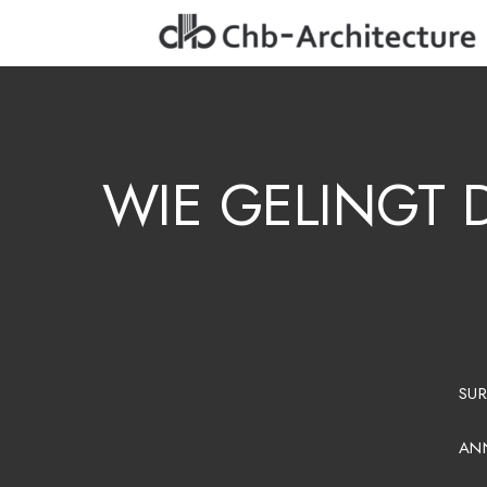
WIE
GELINGT
SUR
ANN