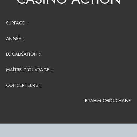
SURFACE :​
ANNÉE :
LOCALISATION :
MAÎTRE D’OUVRAGE :
CONCEPTEURS :
BRAHIM CHOUCHANE