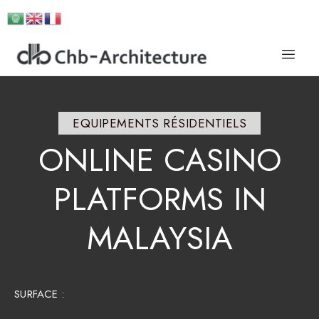
EQUIPEMENTS RÉSIDENTIELS
ONLINE
CASINO
PLATFORMS
IN
MALAYSIA
SURFACE :​