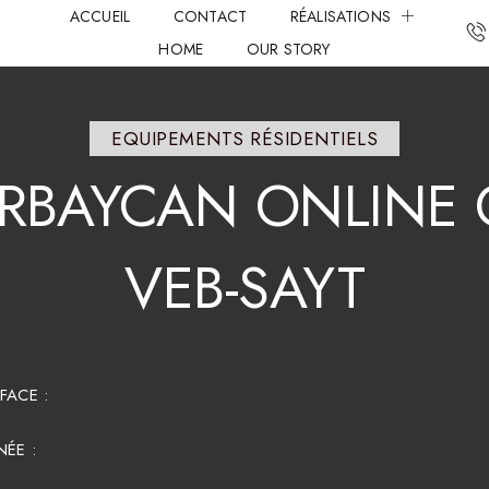
ACCUEIL
CONTACT
RÉALISATIONS
HOME
OUR STORY
EQUIPEMENTS RÉSIDENTIELS
RBAYCAN
ONLINE
VEB-SAYT
FACE :​
ÉE :