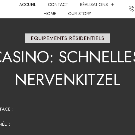
ACCUEIL
CONTACT
RÉALISATIONS
HOME
OUR STORY
EQUIPEMENTS RÉSIDENTIELS
CASINO:
SCHNELLE
NERVENKITZEL
FACE :​
ÉE :