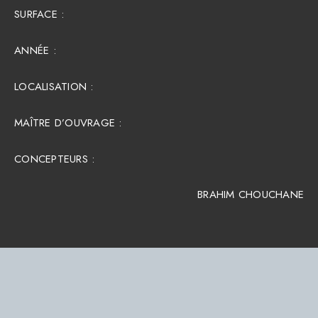
SURFACE :​
ANNÉE :
LOCALISATION :
MAÎTRE D’OUVRAGE :
CONCEPTEURS :
BRAHIM CHOUCHANE