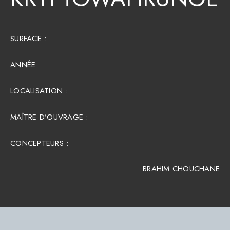
SURFACE :​
ANNÉE :
LOCALISATION :
MAÎTRE D’OUVRAGE :
CONCEPTEURS :
BRAHIM CHOUCHANE