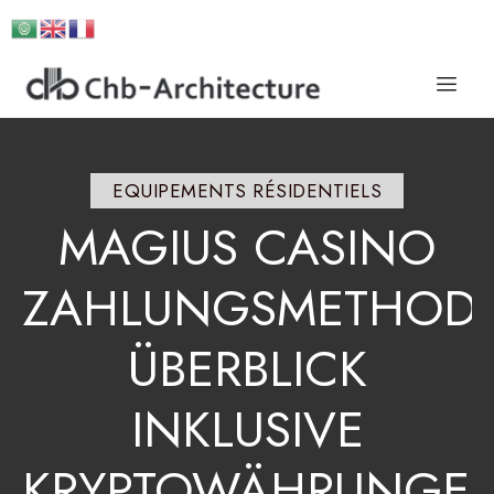
EQUIPEMENTS RÉSIDENTIELS
MAGIUS
CASINO
ZAHLUNGSMETHOD
ÜBERBLICK
INKLUSIVE
KRYPTOWÄHRUNGE