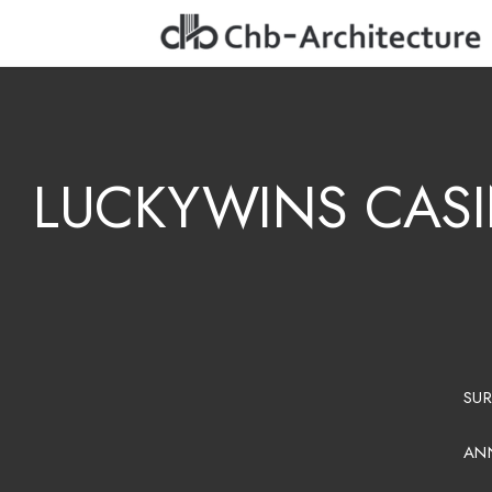
LUCKYWINS
CAS
SUR
ANN