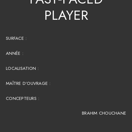
PLAYER
SURFACE :​
ANNÉE :
LOCALISATION :
MAÎTRE D’OUVRAGE :
CONCEPTEURS :
BRAHIM CHOUCHANE