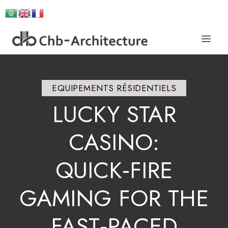
EQUIPEMENTS RÉSIDENTIELS
LUCKY
STAR
CASINO:
QUICK‑FIRE
GAMING
FOR
THE
FAST‑PACED