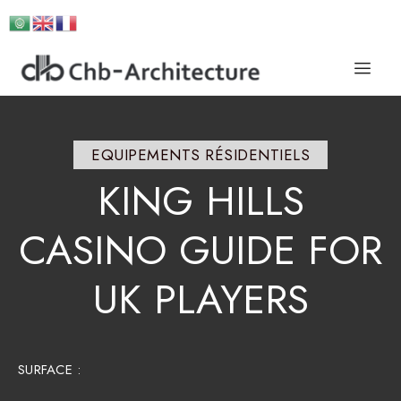
EQUIPEMENTS RÉSIDENTIELS
KING
HILLS
CASINO
GUIDE
FOR
UK
PLAYERS
SURFACE :​