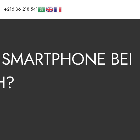
+216 36 218 541
SMARTPHONE
BEI
H?