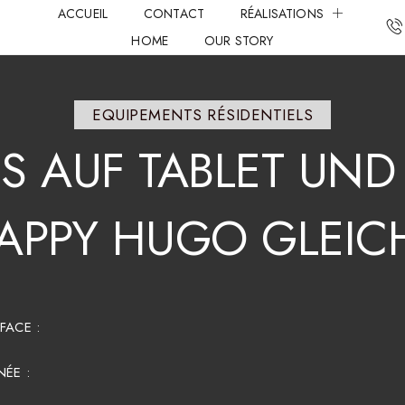
ACCUEIL
CONTACT
RÉALISATIONS
HOME
OUR STORY
EQUIPEMENTS RÉSIDENTIELS
S
AUF
TABLET
UND
APPY
HUGO
GLEIC
FACE :​
ÉE :