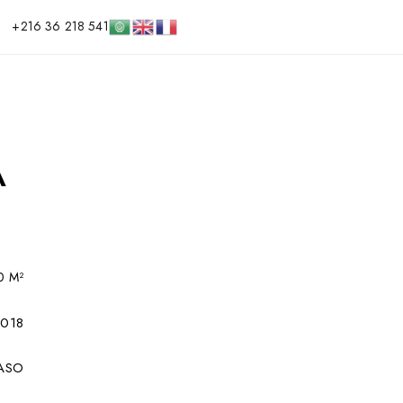
+216 36 218 541
A
0 M²
018
FASO