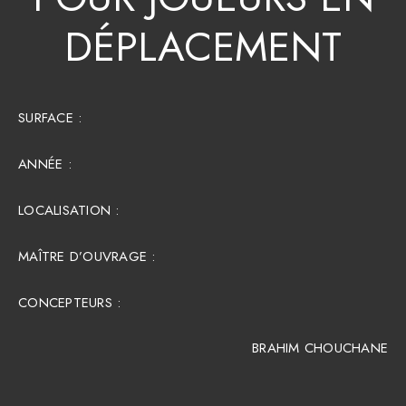
DÉPLACEMENT
SURFACE :​
ANNÉE :
LOCALISATION :
MAÎTRE D’OUVRAGE :
CONCEPTEURS :
BRAHIM CHOUCHANE