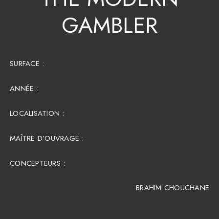
GAMBLER
SURFACE :​
ANNÉE :
LOCALISATION :
MAÎTRE D’OUVRAGE :
CONCEPTEURS :
BRAHIM CHOUCHANE