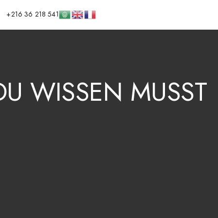
+216 36 218 541
DU
WISSEN
MUSST