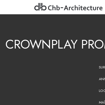
CROWNPLAY
PR
SUR
ANN
LOC
MAÎ