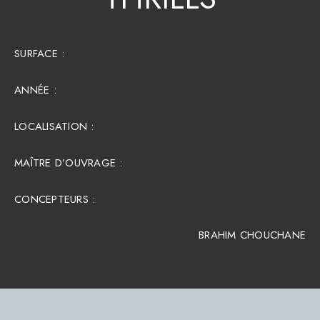
SURFACE :​
ANNÉE :
LOCALISATION :
MAÎTRE D’OUVRAGE :
CONCEPTEURS :
BRAHIM CHOUCHANE