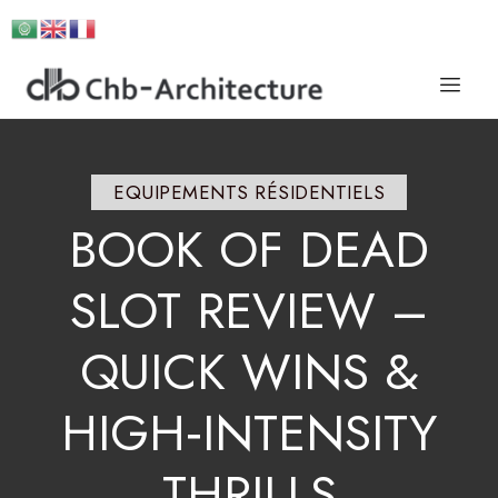
EQUIPEMENTS RÉSIDENTIELS
BOOK
OF
DEAD
SLOT
REVIEW
–
QUICK
WINS
&
HIGH‑INTENSITY
THRILLS