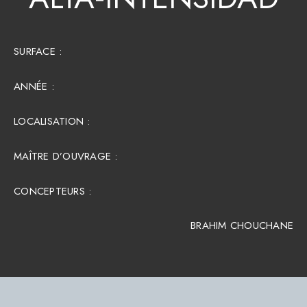
SURFACE :​
ANNÉE :
LOCALISATION :
MAÎTRE D’OUVRAGE :
CONCEPTEURS :
BRAHIM CHOUCHANE