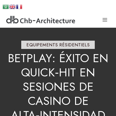
EQUIPEMENTS RÉSIDENTIELS
BETPLAY:
ÉXITO
EN
QUICK‑HIT
EN
SESIONES
DE
CASINO
DE
ALTA‑INTENSIDAD