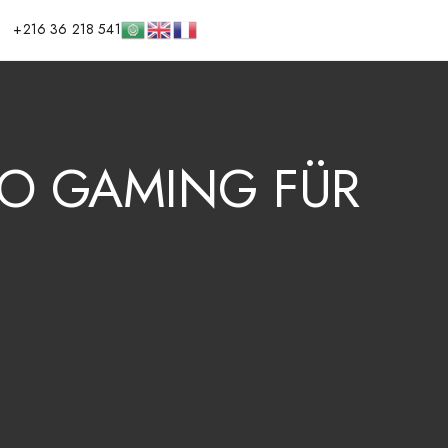
+216 36 218 541
NO
GAMING
FÜR