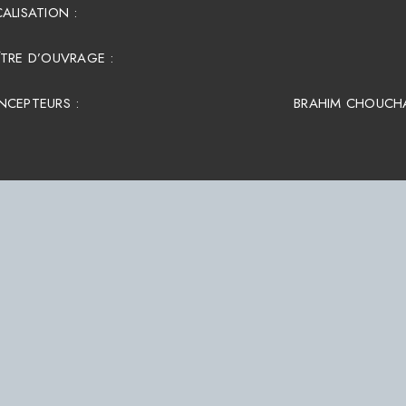
ALISATION :
TRE D’OUVRAGE :
NCEPTEURS :
BRAHIM CHOUCH