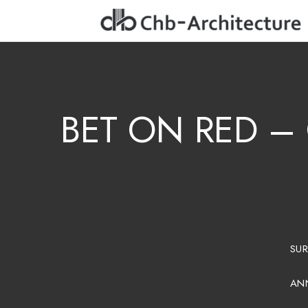
BET
ON
RED
–
SUR
ANN