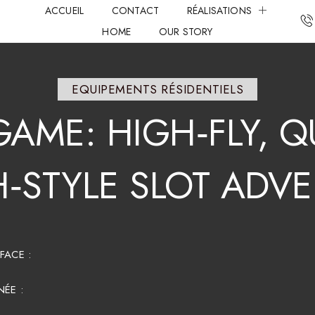
ACCUEIL
CONTACT
RÉALISATIONS
HOME
OUR STORY
EQUIPEMENTS RÉSIDENTIELS
GAME:
HIGH‑FLY,
Q
‑STYLE
SLOT
ADVE
FACE :​
ÉE :