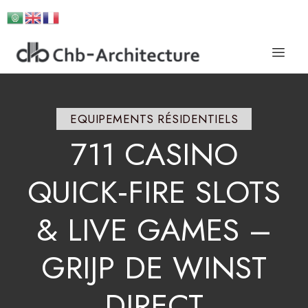
EQUIPEMENTS RÉSIDENTIELS
711
CASINO
QUICK‑FIRE
SLOTS
&
LIVE
GAMES
–
GRIJP
DE
WINST
DIRECT