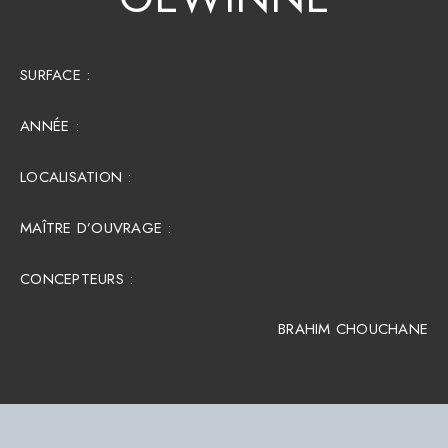
SURFACE :​
ANNÉE :
LOCALISATION :
MAÎTRE D’OUVRAGE :
CONCEPTEURS :
BRAHIM CHOUCHANE